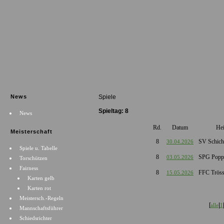
News
Spiele
Spieltag: 8
News
Rd.
Datum
He
Meisterschaft
8
SV Schich
30.04.2026
Spiele u. Tabelle
8
SPG Popp
03.05.2026
Torschützen
Fairness
8
FFC Tröss
15.05.2026
Karten gelb
Karten rot
Meistersch.-Regeln
[
|
alle
1
Mannschaftsführer
Schiedsrichter