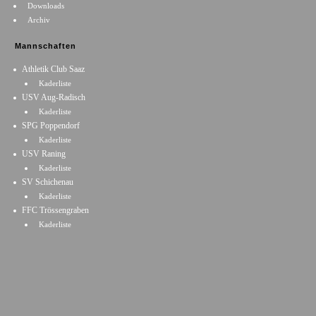
Downloads
Archiv
Mannschaften
Athletik Club Saaz
Kaderliste
USV Aug-Radisch
Kaderliste
SPG Poppendorf
Kaderliste
USV Raning
Kaderliste
SV Schichenau
Kaderliste
FFC Trössengraben
Kaderliste