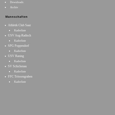
Downloads
Archiv
Mannschaften
Athletik Club Saaz
Kaderliste
USV Aug-Radisch
Kaderliste
SPG Poppendorf
Kaderliste
USV Raning
Kaderliste
SV Schichenau
Kaderliste
FFC Trössengraben
Kaderliste