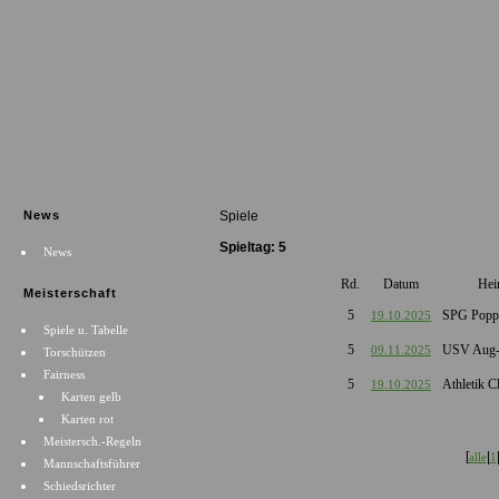
News
Spiele
Spieltag: 5
News
Rd.
Datum
He
Meisterschaft
5
SPG Popp
19.10.2025
Spiele u. Tabelle
5
USV Aug-
09.11.2025
Torschützen
Fairness
5
Athletik C
19.10.2025
Karten gelb
Karten rot
Meistersch.-Regeln
[
|
alle
1
Mannschaftsführer
Schiedsrichter