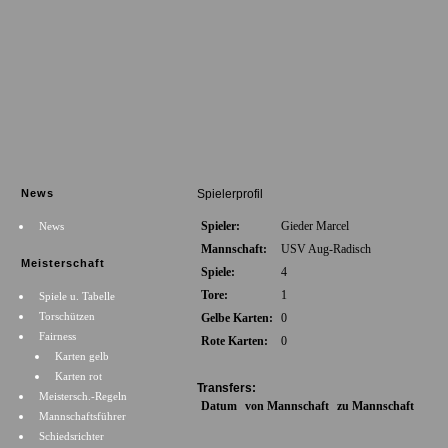
News
Spielerprofil
Spieler:
Gieder Marcel
News
Mannschaft:
USV Aug-Radisch
Meisterschaft
Spiele:
4
Tore:
1
Spiele u. Tabelle
Torschützen
Gelbe Karten:
0
Fairness
Rote Karten:
0
Karten gelb
Karten rot
Transfers:
Meistersch.-Regeln
Datum
von Mannschaft
zu Mannschaft
Mannschaftsführer
Schiedsrichter