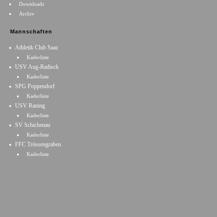
Downloads
Archiv
Mannschaften
Athletik Club Saaz
Kaderliste
USV Aug-Radisch
Kaderliste
SPG Poppendorf
Kaderliste
USV Raning
Kaderliste
SV Schichenau
Kaderliste
FFC Trössengraben
Kaderliste