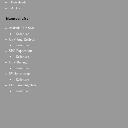
Downloads
Archiv
Mannschaften
Athletik Club Saaz
Kaderliste
USV Aug-Radisch
Kaderliste
SPG Poppendorf
Kaderliste
USV Raning
Kaderliste
SV Schichenau
Kaderliste
FFC Trössengraben
Kaderliste