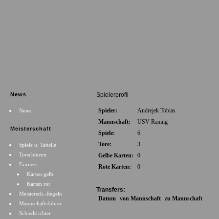
News
Spielerprofil
Spieler:
Andrejek Tobias
News
Mannschaft:
USV Raning
Meisterschaft
Spiele:
6
Tore:
3
Spiele u. Tabelle
Torschützen
Gelbe Karten:
0
Fairness
Rote Karten:
0
Karten gelb
Karten rot
Transfers:
Meistersch.-Regeln
Datum
von Mannschaft
zu Mannschaft
Mannschaftsführer
Schiedsrichter