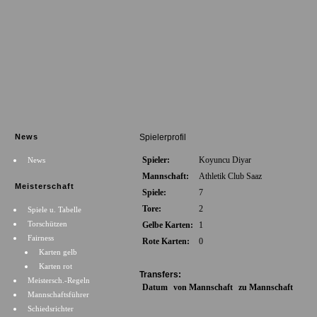
News
Spielerprofil
Spieler:
Koyuncu Diyar
News
Mannschaft:
Athletik Club Saaz
Meisterschaft
Spiele:
7
Tore:
2
Spiele u. Tabelle
Torschützen
Gelbe Karten:
1
Fairness
Rote Karten:
0
Karten gelb
Karten rot
Transfers:
Meistersch.-Regeln
Datum
von Mannschaft
zu Mannschaft
Mannschaftsführer
Schiedsrichter