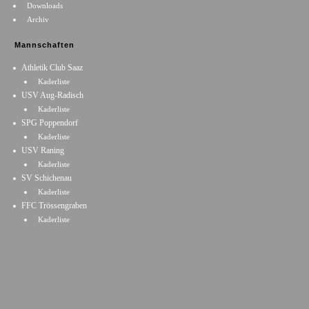
Downloads
Archiv
Mannschaften
Athletik Club Saaz
Kaderliste
USV Aug-Radisch
Kaderliste
SPG Poppendorf
Kaderliste
USV Raning
Kaderliste
SV Schichenau
Kaderliste
FFC Trössengraben
Kaderliste