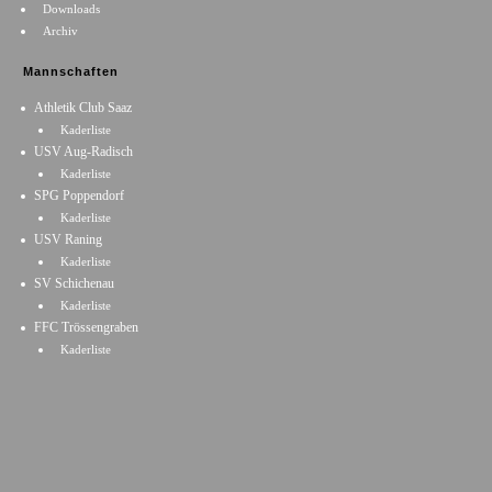
Downloads
Archiv
Mannschaften
Athletik Club Saaz
Kaderliste
USV Aug-Radisch
Kaderliste
SPG Poppendorf
Kaderliste
USV Raning
Kaderliste
SV Schichenau
Kaderliste
FFC Trössengraben
Kaderliste