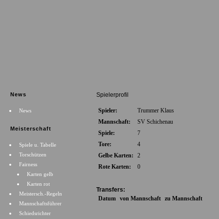
News
Spielerprofil
Spieler:
Trummer Klaus
News
Mannschaft:
SV Schichenau
Meisterschaft
Spiele:
7
Tore:
4
Spiele u. Tabelle
Torschützen
Gelbe Karten:
2
Fairness
Rote Karten:
0
Karten gelb
Karten rot
Transfers:
Meistersch.-Regeln
Datum
von Mannschaft
zu Mannschaft
Mannschaftsführer
Schiedsrichter