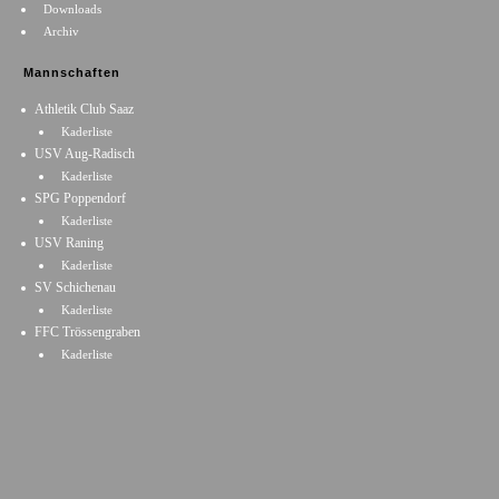
Downloads
Archiv
Mannschaften
Athletik Club Saaz
Kaderliste
USV Aug-Radisch
Kaderliste
SPG Poppendorf
Kaderliste
USV Raning
Kaderliste
SV Schichenau
Kaderliste
FFC Trössengraben
Kaderliste