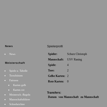
News
Spielerprofil
Spieler:
Schurz Christoph
News
Mannschaft:
USV Raning
Meisterschaft
Spiele:
4
Tore:
2
Spiele u. Tabelle
Torschützen
Gelbe Karten:
2
Fairness
Rote Karten:
0
Karten gelb
Karten rot
Transfers:
Meistersch.-Regeln
Datum
von Mannschaft
zu Mannschaft
Mannschaftsführer
Schiedsrichter