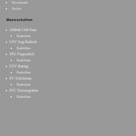
Downloads
Archiv
Mannschaften
Athletik Club Saaz
Kaderliste
USV Aug-Radisch
Kaderliste
SPG Poppendorf
Kaderliste
USV Raning
Kaderliste
SV Schichenau
Kaderliste
FFC Trössengraben
Kaderliste